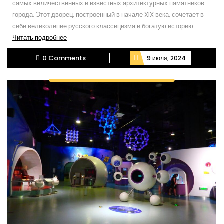
самых величественных и известных архитектурных памятников
города. Этот дворец, построенный в начале XIX века, сочетает в
себе великолепие русского классицизма и богатую историю ...
Читать
Читать подробнее
подробнее
0 Comments
9 июля, 2024