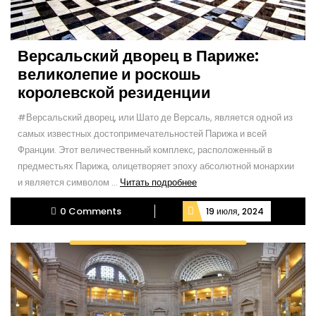
Версальский дворец в Париже:
великолепие и роскошь
королевской резиденции
#Версальский дворец, или Шато де Версаль, является одной из
самых известных достопримечательностей Парижа и всей
Франции. Этот величественный комплекс, расположенный в
предместьях Парижа, олицетворяет эпоху абсолютной монархии
Читать
и является символом ...
Читать подробнее
подробнее
0 Comments
19 июля, 2024